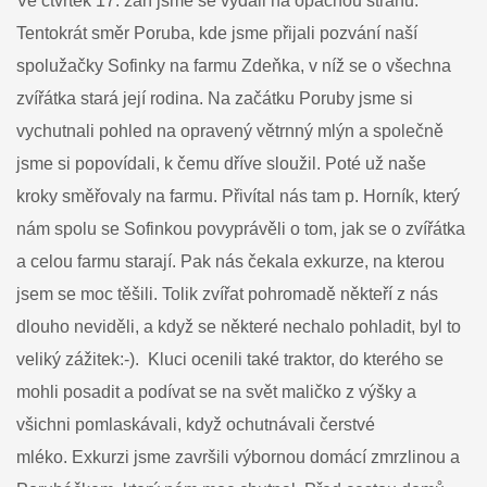
Ve čtvrtek 17. září jsme se vydali na opačnou stranu.
Tentokrát směr Poruba, kde jsme přijali pozvání naší
spolužačky Sofinky na farmu Zdeňka, v níž se o všechna
zvířátka stará její rodina. Na začátku Poruby jsme si
vychutnali pohled na opravený větrnný mlýn a společně
jsme si popovídali, k čemu dříve sloužil. Poté už naše
kroky směřovaly na farmu. Přivítal nás tam p. Horník, který
nám spolu se Sofinkou povyprávěli o tom, jak se o zvířátka
a celou farmu starají. Pak nás čekala exkurze, na kterou
jsem se moc těšili. Tolik zvířat pohromadě někteří z nás
dlouho neviděli, a když se některé nechalo pohladit, byl to
veliký zážitek:-). Kluci ocenili také traktor, do kterého se
mohli posadit a podívat se na svět maličko z výšky a
všichni pomlaskávali, když ochutnávali čerstvé
mléko. Exkurzi jsme završili výbornou domácí zmrzlinou a