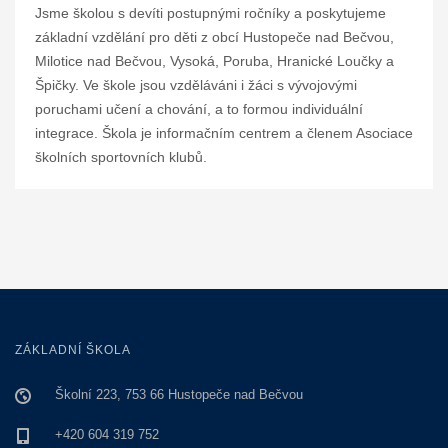
Jsme školou s devíti postupnými ročníky a poskytujeme
základní vzdělání pro děti z obcí Hustopeče nad Bečvou,
Milotice nad Bečvou, Vysoká, Poruba, Hranické Loučky a
Špičky. Ve škole jsou vzděláváni i žáci s vývojovými
poruchami učení a chování, a to formou individuální
integrace. Škola je informačním centrem a členem Asociace
školních sportovních klubů.
ZÁKLADNÍ ŠKOLA
Školní 223, 753 66 Hustopeče nad Bečvou
+420 604 319 752