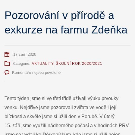
Pozorování v přírodě a
exkurze na farmu Zdeňka
17 září, 2020
Kategorie:
AKTUALITY
,
ŠKOLNÍ ROK 2020/2021
u
Komentáře nejsou povolené
textu
s
názvem
Pozorování
Tento týden jsme si ve třetí třídě užívali výuku prvouky
v
venku. Nejdříve jsme pozorovali zvířata ve vodě i její
přírodě
a
blízkosti a skvěle jsme si užili den v Porubě. V úterý
exkurze
15. září jsme využili nádherného počasí a v hodinách PRV
na
farmu
jsme se vydali ke štěrkopískům, kde jsme si užili nejen