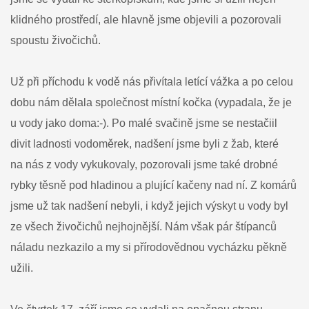
Zdeňka
klidného prostředí, ale hlavně jsme objevili a pozorovali
spoustu živočichů.
Už při příchodu k vodě nás přivítala letící vážka a po celou
dobu nám dělala společnost místní kočka (vypadala, že je
u vody jako doma:-). Po malé svačině jsme se nestačiil
divit ladnosti vodoměrek, nadšení jsme byli z žab, které
na nás z vody vykukovaly, pozorovali jsme také drobné
rybky těsně pod hladinou a plující kačeny nad ní. Z komárů
jsme už tak nadšení nebyli, i když jejich výskyt u vody byl
ze všech živočichů nejhojnější. Nám však pár štípanců
náladu nezkazilo a my si přírodovědnou vycházku pěkně
užili.