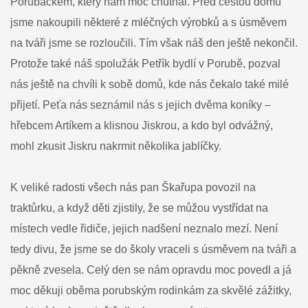
Porubáčkem, který nám moc chutnal. Před cestou domů
jsme nakoupili některé z mléčných výrobků a s úsměvem
na tváři jsme se rozloučili. Tím však náš den ještě nekončil.
Protože také náš spolužák Petřík bydlí v Porubě, pozval
nás ještě na chvíli k sobě domů, kde nás čekalo také milé
přijetí. Peťa nás seznámil nás s jejich dvěma koníky –
hřebcem Artíkem a klisnou Jiskrou, a kdo byl odvážný,
mohl zkusit Jiskru nakrmit několika jablíčky.
K veliké radosti všech nás pan Škařupa povozil na
traktůrku, a když děti zjistily, že se můžou vystřídat na
místech vedle řidiče, jejich nadšení neznalo mezí. Není
tedy divu, že jsme se do školy vraceli s úsměvem na tváři a
pěkně zvesela. Celý den se nám opravdu moc povedl a já
moc děkuji oběma porubským rodinkám za skvělé zážitky,