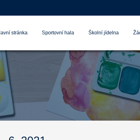
lavní stránka
Sportovní hala
Školní jídelna
Žá