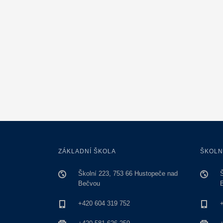
ZÁKLADNÍ ŠKOLA
ŠKOLN
Školní 223, 753 66 Hustopeče nad
Bečvou
+420 604 319 752