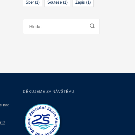
Sběr
(1)
Soutěže
(1)
Zápis
(1)
DĚKUJEME ZA NÁVŠTĚVU.
e nad
812