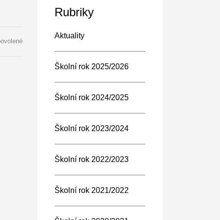
Rubriky
Aktuality
u
povolené
textu
s
Školní rok 2025/2026
názvem
SBĚR
PAPÍRU
Školní rok 2024/2025
7.-
11.
6.
Školní rok 2023/2024
2021
Školní rok 2022/2023
Školní rok 2021/2022