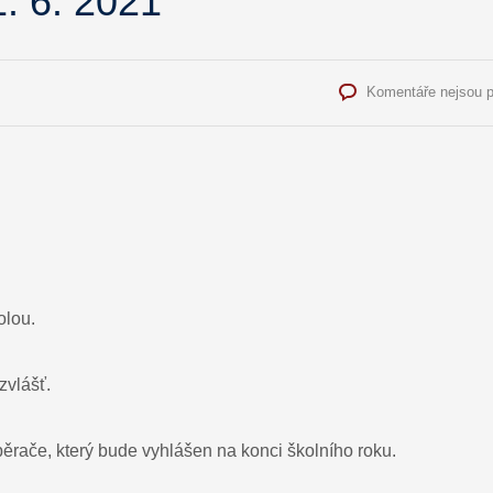
. 6. 2021
Komentáře nejsou 
olou.
zvlášť.
běrače, který bude vyhlášen na konci školního roku.