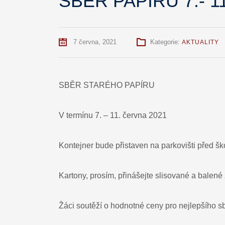
SBĚR PAPÍRU 7.- 11
7 června, 2021
Kategorie:
AKTUALITY
SBĚR STARÉHO PAPÍRU
V termínu 7. – 11. června 2021
Kontejner bude přistaven na parkovišti před šk
Kartony, prosím, přinášejte slisované a balené 
Žáci soutěží o hodnotné ceny pro nejlepšího s