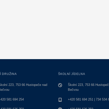
Í DRUŽINA
ŠKOLNÍ JÍDELNA
Školní 223, 753 66 Hustopeče nad
Školní 223, 753 66 Hustopeč
Bečvou
Bečvou
+420 581 694 254
+420 581 694 251 | 734 534 