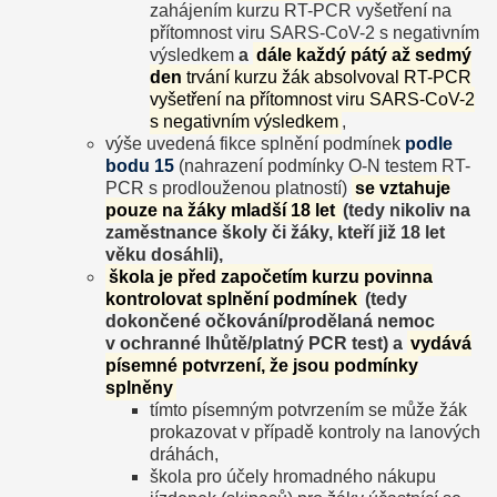
zahájením kurzu RT-PCR vyšetření na
přítomnost viru SARS-CoV-2 s negativním
výsledkem
a
dále každý pátý až sedmý
den
trvání kurzu žák absolvoval RT-PCR
vyšetření na přítomnost viru SARS-CoV-2
s negativním výsledkem
,
výše uvedená fikce splnění podmínek
podle
bodu 15
(nahrazení podmínky O-N testem RT-
PCR s prodlouženou platností)
se vztahuje
pouze na žáky mladší 18 let
(tedy nikoliv na
zaměstnance školy či žáky, kteří již 18 let
věku dosáhli),
škola je před započetím kurzu povinna
kontrolovat splnění podmínek
(tedy
dokončené očkování/prodělaná nemoc
v ochranné lhůtě/platný PCR test) a
vydává
písemné potvrzení, že jsou podmínky
splněny
tímto písemným potvrzením se může žák
prokazovat v případě kontroly na lanových
dráhách,
škola pro účely hromadného nákupu