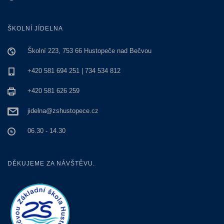
ŠKOLNÍ JÍDELNA
Školní 223, 753 66 Hustopeče nad Bečvou
+420 581 694 251 | 734 534 812
+420 581 626 259
jidelna@zshustopece.cz
06.30 - 14.30
DĚKUJEME ZA NÁVŠTĚVU.