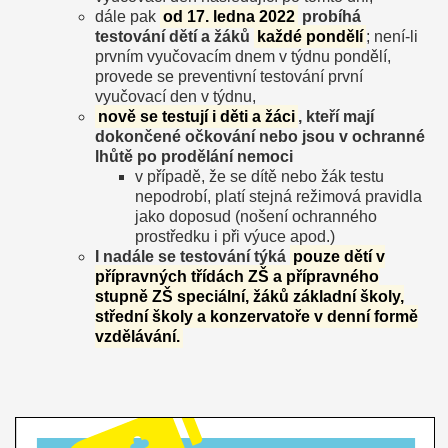
dále pak
od 17. ledna 2022
probíhá
testování dětí a žáků
každé pondělí
; není-li
prvním vyučovacím dnem v týdnu pondělí,
provede se preventivní testování první
vyučovací den v týdnu,
nově se testují i děti a žáci
, kteří mají
dokončené očkování nebo jsou v ochranné
lhůtě po prodělání nemoci
v případě, že se dítě nebo žák testu
nepodrobí, platí stejná režimová pravidla
jako doposud (nošení ochranného
prostředku i při výuce apod.)
I nadále se testování týká
pouze dětí v
přípravných třídách ZŠ a přípravného
stupně ZŠ speciální, žáků základní školy,
střední školy a konzervatoře v denní formě
vzdělávání.