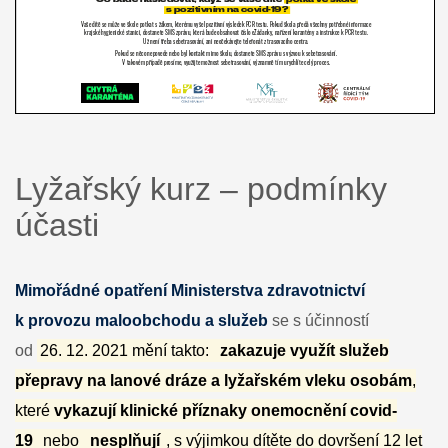
Lyžařský kurz – podmínky
účasti
Mimořádné opatření Ministerstva zdravotnictví
k provozu maloobchodu a služeb
se s účinností
od
26. 12. 2021 mění takto:
zakazuje využít služeb
přepravy na lanové dráze a lyžařském vleku osobám
,
které
vykazují klinické příznaky onemocnění covid-
19
nebo
nesplňují
, s výjimkou dítěte do dovršení 12 let