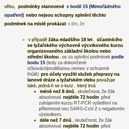
věku,
podmínky stanovené
v bodě 15 (Mimořádného
opatření)
nebo nejsou schopny splnění těchto
podmínek na místě prokázat
s tím, že
v případě
žáka mladšího 18 let
,
účastnícího
se lyžařského výchovně výcvikového kurzu
organizovaného základní školou nebo
střední školou
, se za splnění podmínek
podle
bodu 15
(tedy za dokončené
očkování/prodělanou nemoc v ochranné
lhůtě)
pro účely využití služeb přepravy na
lanové dráze a lyžařském vleku
považuje
také, jedná-li se o kurz
,
který trvá
méně než 8 dnů
, skutečnost, že žák
absolvoval
nejdéle 72 hodin
před
zahájením kurzu RT-PCR vyšetření na
přítomnost viru SARS-CoV-2 s negativním
výsledkem,
déle než 7 dnů
, skutečnost, že žák
absolvoval
nejdéle 72 hodin
před