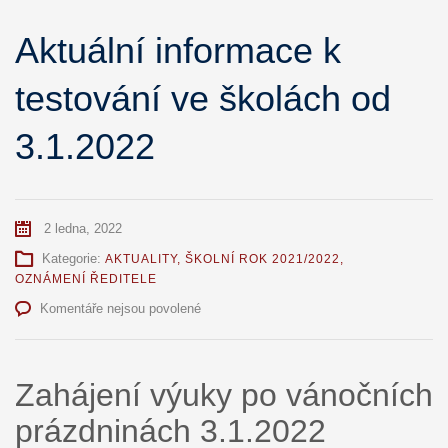
Aktuální informace k
testování ve školách od
3.1.2022
2 ledna, 2022
Kategorie:
AKTUALITY
,
ŠKOLNÍ ROK 2021/2022
,
OZNÁMENÍ ŘEDITELE
u
Komentáře nejsou povolené
textu
s
názvem
Zahájení výuky po vánočních
Aktuální
informace
prázdninách 3.1.2022
k
testování