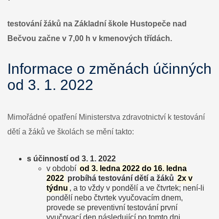
ve
školách
testování žáků na Základní škole Hustopeče nad
od
Bečvou začne v 7,00 h v kmenových třídách.
3.1.2022
Informace o změnách účinných
od 3. 1. 2022
Mimořádné opatření Ministerstva zdravotnictví k testování
dětí a žáků ve školách se mění takto:
s účinností od 3. 1. 2022
v období
od 3. ledna 2022 do 16. ledna
2022
probíhá testování dětí a žáků
2x
v
týdnu
, a to vždy v pondělí a ve čtvrtek; není-li
pondělí nebo čtvrtek vyučovacím dnem,
provede se preventivní testování první
vyučovací den následující po tomto dni,