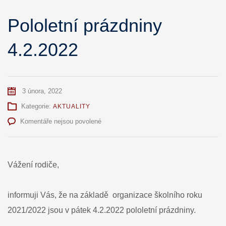
Pololetní prázdniny
4.2.2022
3 února, 2022
Kategorie:
AKTUALITY
u
Komentáře nejsou povolené
textu
s
názvem
Pololetní
Vážení rodiče,
prázdniny
4.2.2022
informuji Vás, že na základě organizace školního roku
2021/2022 jsou v pátek 4.2.2022 pololetní prázdniny.