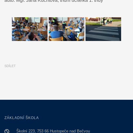
auto: Mgr. Jana Kuchtová, třídní učitelka 1. třídy
SDÍLET
ZÁKLADNÍ ŠKOLA
Školní 223, 753 66 Hustopeče nad Bečvou