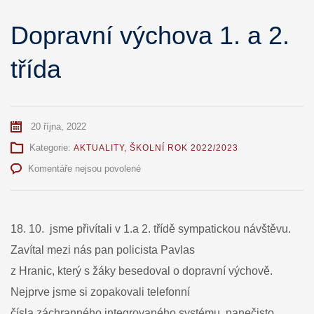
Dopravní výchova 1. a 2.
třída
20 října, 2022
Kategorie:
AKTUALITY
,
ŠKOLNÍ ROK 2022/2023
u
Komentáře nejsou povolené
textu
s
názvem
Dopravní
18. 10. jsme přivítali v 1.a 2. třídě sympatickou návštěvu.
výchova
Zavítal mezi nás pan policista Pavlas
1.
a
z Hranic, který s žáky besedoval o dopravní výchově.
2.
Nejprve jsme si zopakovali telefonní
třída
čísla záchranného integrovaného systému, nanečisto