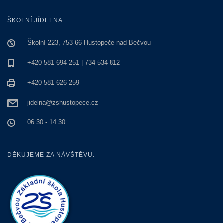
ŠKOLNÍ JÍDELNA
Školní 223, 753 66 Hustopeče nad Bečvou
+420 581 694 251 | 734 534 812
+420 581 626 259
jidelna@zshustopece.cz
06.30 - 14.30
DĚKUJEME ZA NÁVŠTĚVU.