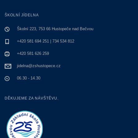
ŠKOLNÍ JÍDELNA
Školní 223, 753 66 Hustopeče nad Bečvou
+420 581 694 251 | 734 534 812
+420 581 626 259
jidelna@zshustopece.cz
06.30 - 14.30
DĚKUJEME ZA NÁVŠTĚVU.