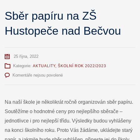
Sběr papíru na ZŠ
Hustopeče nad Bečvou
25 října, 2022
Kategorie:
AKTUALITY
,
ŠKOLNÍ ROK 2022/2023
u
Komentáře nejsou povolené
textu
s
názvem
Sběr
Na naší škole je několikrát ročně organizován sběr papíru.
papíru
Soutěžíme o hodnotné ceny pro nejlepšího sběrače –
na
ZŠ
jednotlivce i pro nejlepší třídu. Výsledky budou vyhlášeny
Hustopeče
na konci školního roku. Proto Vás žádáme, ukládejte starý
nad
Bečvou
papír, a jakmile bude sběr vyhlášen, přineste jej do školy.