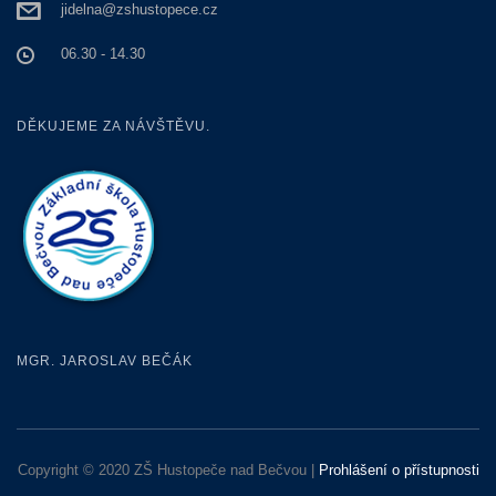
jidelna@zshustopece.cz
06.30 - 14.30
DĚKUJEME ZA NÁVŠTĚVU.
MGR. JAROSLAV BEČÁK
Copyright © 2020 ZŠ Hustopeče nad Bečvou |
Prohlášení o přístupnosti