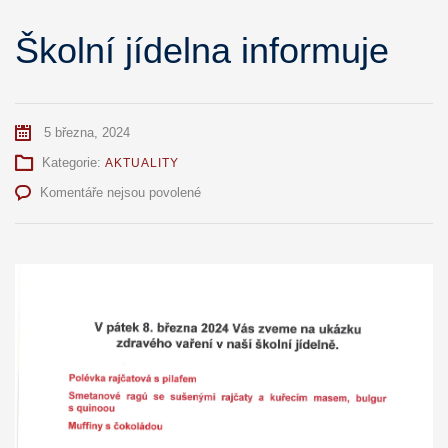
Školní jídelna informuje
5 března, 2024
Kategorie:
AKTUALITY
u
Komentáře nejsou povolené
textu
s
názvem
Školní
jídelna
informuje