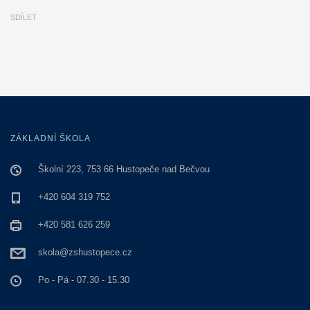
SDÍLET
ZÁKLADNÍ ŠKOLA
Školní 223, 753 66 Hustopeče nad Bečvou
+420 604 319 752
+420 581 626 259
skola@zshustopece.cz
Po - Pá - 07.30 - 15.30