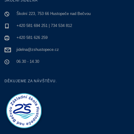
ŠKOLNÍ JÍDELNA
Školní 223, 753 66 Hustopeče nad Bečvou
+420 581 694 251 | 734 534 812
+420 581 626 259
jidelna@zshustopece.cz
06.30 - 14.30
DĚKUJEME ZA NÁVŠTĚVU.