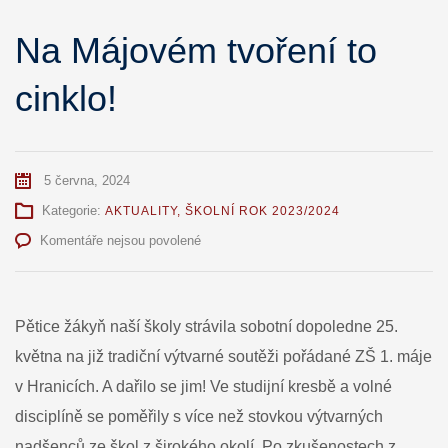
Na Májovém tvoření to
cinklo!
5 června, 2024
Kategorie:
AKTUALITY
,
ŠKOLNÍ ROK 2023/2024
u
Komentáře nejsou povolené
textu
s
názvem
Na
Pětice žákyň naší školy strávila sobotní dopoledne 25.
Májovém
května na již tradiční výtvarné soutěži pořádané ZŠ 1. máje
tvoření
to
v Hranicích. A dařilo se jim! Ve studijní kresbě a volné
cinklo!
disciplíně se poměřily s více než stovkou výtvarných
nadšenců ze škol z širokého okolí. Po zkušenostech z