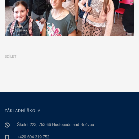
SDÍLET
ZÁKLADNÍ ŠKOLA
Školní 223, 753 66 Hustopeče nad Bečvou
+420 604 319 752