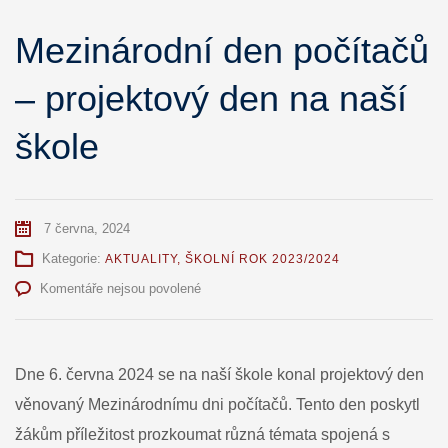
Mezinárodní den počítačů
– projektový den na naší
škole
7 června, 2024
Kategorie:
AKTUALITY
,
ŠKOLNÍ ROK 2023/2024
u
Komentáře nejsou povolené
textu
s
názvem
Mezinárodní
Dne 6. června 2024 se na naší škole konal projektový den
den
věnovaný Mezinárodnímu dni počítačů. Tento den poskytl
počítačů
–
žákům příležitost prozkoumat různá témata spojená s
projektový