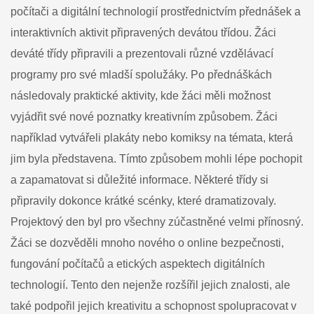
počítači a digitální technologií prostřednictvím přednášek a
den
na
interaktivních aktivit připravených devátou třídou. Žáci
naší
deváté třídy připravili a prezentovali různé vzdělávací
škole
programy pro své mladší spolužáky. Po přednáškách
následovaly praktické aktivity, kde žáci měli možnost
vyjádřit své nové poznatky kreativním způsobem. Žáci
například vytvářeli plakáty nebo komiksy na témata, která
jim byla představena. Tímto způsobem mohli lépe pochopit
a zapamatovat si důležité informace. Některé třídy si
připravily dokonce krátké scénky, které dramatizovaly.
Projektový den byl pro všechny zúčastněné velmi přínosný.
Žáci se dozvěděli mnoho nového o online bezpečnosti,
fungování počítačů a etických aspektech digitálních
technologií. Tento den nejenže rozšířil jejich znalosti, ale
také podpořil jejich kreativitu a schopnost spolupracovat v