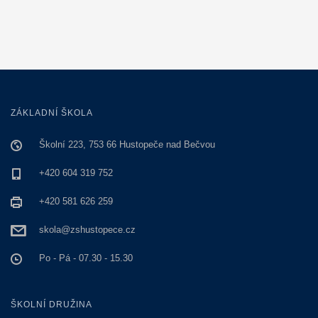
ZÁKLADNÍ ŠKOLA
Školní 223, 753 66 Hustopeče nad Bečvou
+420 604 319 752
+420 581 626 259
skola@zshustopece.cz
Po - Pá - 07.30 - 15.30
ŠKOLNÍ DRUŽINA