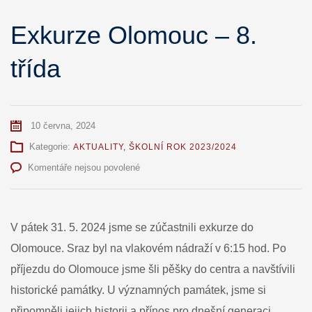
Exkurze Olomouc – 8.
třída
10 června, 2024
Kategorie:
AKTUALITY
,
ŠKOLNÍ ROK 2023/2024
u
Komentáře nejsou povolené
textu
s
názvem
Exkurze
V pátek 31. 5. 2024 jsme se zúčastnili exkurze do
Olomouc
Olomouce. Sraz byl na vlakovém nádraží v 6:15 hod. Po
–
8.
příjezdu do Olomouce jsme šli pěšky do centra a navštívili
třída
historické památky. U významných památek, jsme si
připomněli jejich historii a přínos pro dnešní generaci.