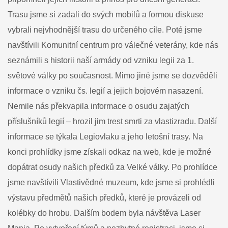
Trasu jsme si zadali do svých mobilů a formou diskuse
vybrali nejvhodnější trasu do určeného cíle. Poté jsme
navštívili Komunitní centrum pro válečné veterány, kde nás
seznámili s historii naší armády od vzniku legii za 1.
světové války po současnost. Mimo jiné jsme se dozvěděli
informace o vzniku čs. legií a jejich bojovém nasazení.
Nemile nás překvapila informace o osudu zajatých
příslušníků legií – hrozil jim trest smrti za vlastizradu. Další
informace se týkala Legiovlaku a jeho letošní trasy. Na
konci prohlídky jsme získali odkaz na web, kde je možné
dopátrat osudy našich předků za Velké války. Po prohlídce
jsme navštívili Vlastivědné muzeum, kde jsme si prohlédli
výstavu předmětů našich předků, které je provázeli od
kolébky do hrobu. Dalším bodem byla návštěva Laser