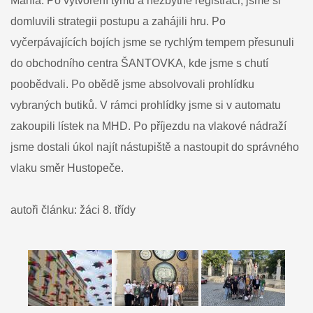
Mania. Po vytvoření týmů a nezbytné registraci, jsme si
domluvili strategii postupu a zahájili hru. Po
vyčerpávajících bojích jsme se rychlým tempem přesunuli
do obchodního centra ŠANTOVKA, kde jsme s chutí
poobědvali. Po obědě jsme absolvovali prohlídku
vybraných butiků. V rámci prohlídky jsme si v automatu
zakoupili lístek na MHD. Po příjezdu na vlakové nádraží
jsme dostali úkol najít nástupiště a nastoupit do správného
vlaku směr Hustopeče.
autoři článku: žáci 8. třídy