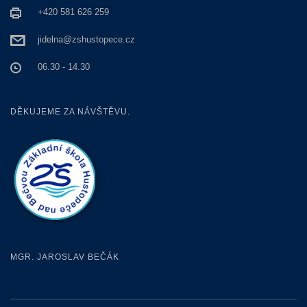
+420 581 626 259
jidelna@zshustopece.cz
06.30 - 14.30
DĚKUJEME ZA NÁVŠTĚVU.
MGR. JAROSLAV BEČÁK