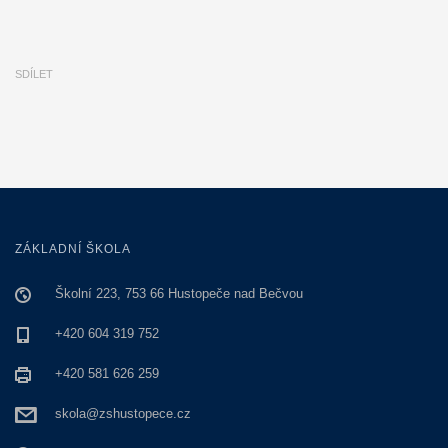
SDÍLET
ZÁKLADNÍ ŠKOLA
Školní 223, 753 66 Hustopeče nad Bečvou
+420 604 319 752
+420 581 626 259
skola@zshustopece.cz