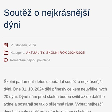
Soutěž o nejkrásnější
dýni
2 listopadu, 2024
Kategorie:
AKTUALITY
,
ŠKOLNÍ ROK 2024/2025
u
Komentáře nejsou povolené
textu
s
názvem
Soutěž
Školní parlament i letos uspořádal soutěž o nejkrásnější
o
dýni. Dne 31. 10. 2024 děti přinesly celkem neuvěřitelných
nejkrásnější
dýni
20 dýní. Dýně nám před školou budou svítit až do dalšího
týdne a postarají se tak o příjemná rána. Vybrat nejhezčí
dýni bylo velmi obtížné, i přesto zástupci školního