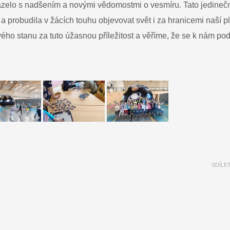
zelo s nadšením a novými vědomostmi o vesmíru. Tato jedineč
 probudila v žácích touhu objevovat svět i za hranicemi naší pl
o stanu za tuto úžasnou příležitost a věříme, že se k nám po
SDÍLE