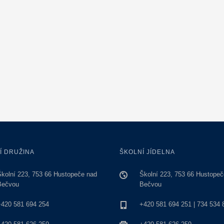
Í DRUŽINA
ŠKOLNÍ JÍDELNA
Školní 223, 753 66 Hustopeče nad
Školní 223, 753 66 Hustopeč
Bečvou
Bečvou
+420 581 694 254
+420 581 694 251 | 734 534 