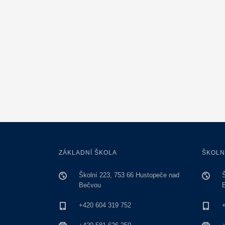
ZÁKLADNÍ ŠKOLA
ŠKOLN
Školní 223, 753 66 Hustopeče nad
Bečvou
+420 604 319 752