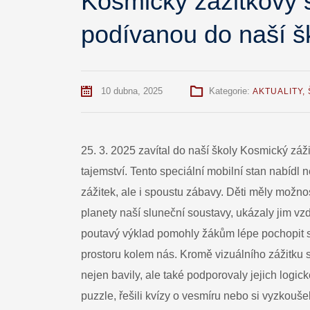
Kosmický zážitkový 
podívanou do naší š
10 dubna, 2025
Kategorie:
AKTUALITY
,
25. 3. 2025 zavítal do naší školy Kosmický záž
tajemství. Tento speciální mobilní stan nabídl 
zážitek, ale i spoustu zábavy. Děti měly možno
planety naší sluneční soustavy, ukázaly jim vz
poutavý výklad pomohly žákům lépe pochopit sl
prostoru kolem nás. Kromě vizuálního zážitku si 
nejen bavily, ale také podporovaly jejich logick
puzzle, řešili kvízy o vesmíru nebo si vyzkou