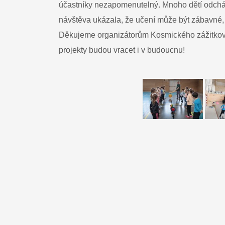
účastníky nezapomenutelný. Mnoho dětí odchá
návštěva ukázala, že učení může být zábavné, a
Děkujeme organizátorům Kosmického zážitkovéh
projekty budou vracet i v budoucnu!