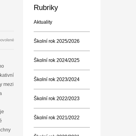
Rubriky
Aktuality
u
povolené
Školní rok 2025/2026
textu
s
názvem
Školní rok 2024/2025
Kosmický
ho
zážitkový
kativní
stan
Školní rok 2023/2024
přinesl
ly mezi
vesmírnou
a
podívanou
Školní rok 2022/2023
do
naší
je
školy
Školní rok 2021/2022
é
echny