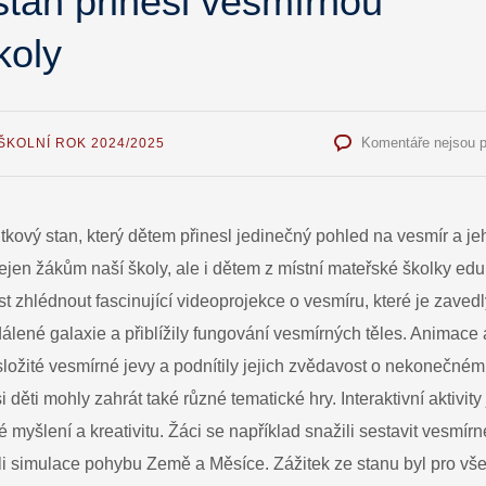
stan přinesl vesmírnou
koly
Komentáře nejsou 
ŠKOLNÍ ROK 2024/2025
itkový stan, který dětem přinesl jedinečný pohled na vesmír a je
nejen žákům naší školy, ale i dětem z místní mateřské školky edu
st zhlédnout fascinující videoprojekce o vesmíru, které je zaved
dálené galaxie a přiblížily fungování vesmírných těles. Animace 
ožité vesmírné jevy a podnítily jejich zvědavost o nekonečném
děti mohly zahrát také různé tematické hry. Interaktivní aktivity 
é myšlení a kreativitu. Žáci se například snažili sestavit vesmírn
šeli simulace pohybu Země a Měsíce. Zážitek ze stanu byl pro vš