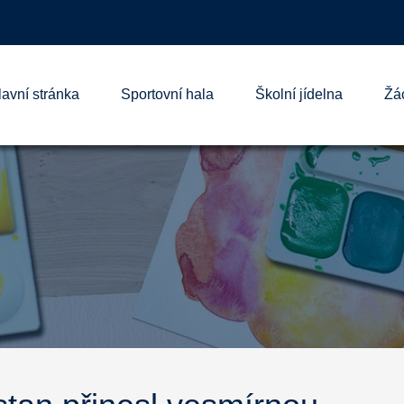
lavní stránka
Sportovní hala
Školní jídelna
Žá