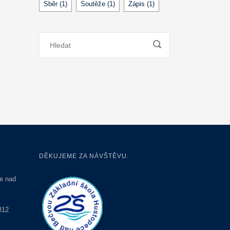
Sběr
(1)
Soutěže
(1)
Zápis
(1)
DĚKUJEME ZA NÁVŠTĚVU.
e nad
812