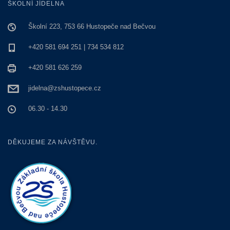
ŠKOLNÍ JÍDELNA
Školní 223, 753 66 Hustopeče nad Bečvou
+420 581 694 251 | 734 534 812
+420 581 626 259
jidelna@zshustopece.cz
06.30 - 14.30
DĚKUJEME ZA NÁVŠTĚVU.