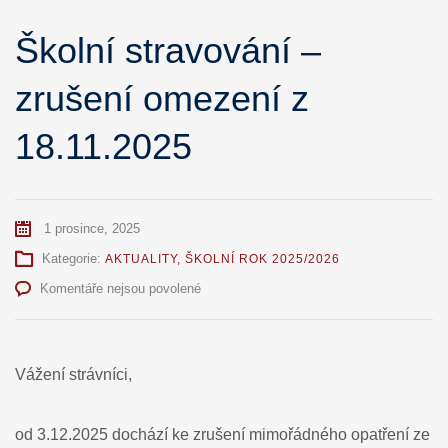
Školní stravování –
zrušení omezení z
18.11.2025
1 prosince, 2025
Kategorie:
AKTUALITY
,
ŠKOLNÍ ROK 2025/2026
u
Komentáře nejsou povolené
textu
s
názvem
Školní
Vážení strávníci,
stravování
–
zrušení
od 3.12.2025 dochází ke zrušení mimořádného opatření ze
omezení