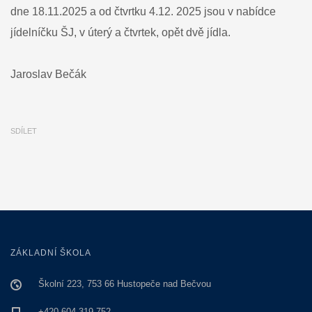
dne 18.11.2025 a od čtvrtku 4.12. 2025 jsou v nabídce
z
18.11.2025
jídelníčku ŠJ, v úterý a čtvrtek, opět dvě jídla.
Jaroslav Bečák
SDÍLET
ZÁKLADNÍ ŠKOLA
Školní 223, 753 66 Hustopeče nad Bečvou
+420 604 319 752