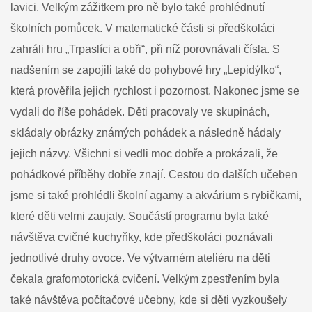
lavici. Velkým zážitkem pro ně bylo také prohlédnutí
školních pomůcek. V matematické části si předškoláci
zahráli hru „Trpaslíci a obři“, při níž porovnávali čísla. S
nadšením se zapojili také do pohybové hry „Lepidýlko“,
která prověřila jejich rychlost i pozornost. Nakonec jsme se
vydali do říše pohádek. Děti pracovaly ve skupinách,
skládaly obrázky známých pohádek a následně hádaly
jejich názvy. Všichni si vedli moc dobře a prokázali, že
pohádkové příběhy dobře znají. Cestou do dalších učeben
jsme si také prohlédli školní agamy a akvárium s rybičkami,
které děti velmi zaujaly. Součástí programu byla také
návštěva cvičné kuchyňky, kde předškoláci poznávali
jednotlivé druhy ovoce. Ve výtvarném ateliéru na děti
čekala grafomotorická cvičení. Velkým zpestřením byla
také návštěva počítačové učebny, kde si děti vyzkoušely