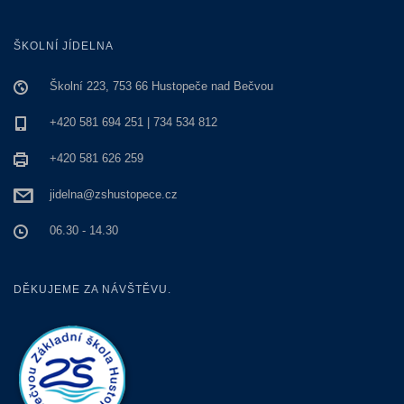
ŠKOLNÍ JÍDELNA
Školní 223, 753 66 Hustopeče nad Bečvou
+420 581 694 251 | 734 534 812
+420 581 626 259
jidelna@zshustopece.cz
06.30 - 14.30
DĚKUJEME ZA NÁVŠTĚVU.