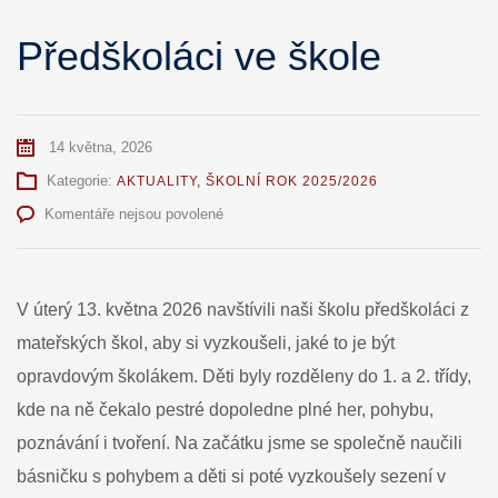
Předškoláci ve škole
14 května, 2026
Kategorie:
AKTUALITY
,
ŠKOLNÍ ROK 2025/2026
u
Komentáře nejsou povolené
textu
s
názvem
Předškoláci
V úterý 13. května 2026 navštívili naši školu předškoláci z
ve
mateřských škol, aby si vyzkoušeli, jaké to je být
škole
opravdovým školákem. Děti byly rozděleny do 1. a 2. třídy,
kde na ně čekalo pestré dopoledne plné her, pohybu,
poznávání i tvoření. Na začátku jsme se společně naučili
básničku s pohybem a děti si poté vyzkoušely sezení v